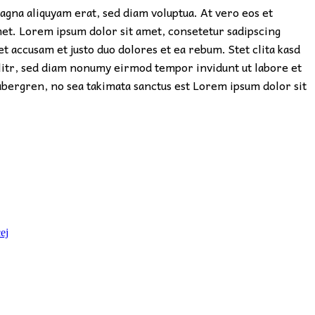
gna aliquyam erat, sed diam voluptua. At vero eos et
met. Lorem ipsum dolor sit amet, consetetur sadipscing
 accusam et justo duo dolores et ea rebum. Stet clita kasd
elitr, sed diam nonumy eirmod tempor invidunt ut labore et
gubergren, no sea takimata sanctus est Lorem ipsum dolor sit
ej