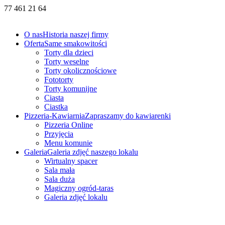
77 461 21 64
O nas
Historia naszej firmy
Oferta
Same smakowitości
Torty dla dzieci
Torty weselne
Torty okolicznościowe
Fototorty
Torty komunijne
Ciasta
Ciastka
Pizzeria-Kawiarnia
Zapraszamy do kawiarenki
Pizzeria Online
Przyjęcia
Menu komunie
Galeria
Galeria zdjęć naszego lokalu
Wirtualny spacer
Sala mała
Sala duża
Magiczny ogród-taras
Galeria zdjęć lokalu